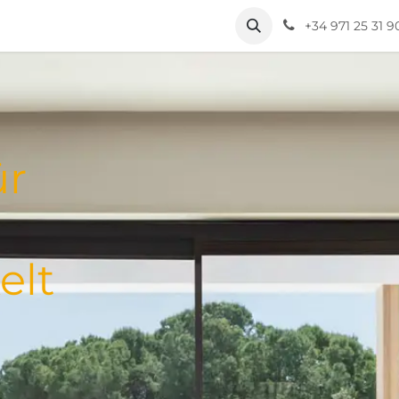
+34 971 25 31 9
ür
elt