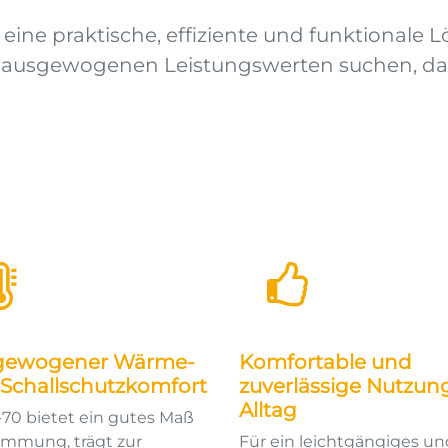
ine praktische, effiziente und funktionale Lös
it ausgewogenen Leistungswerten suchen, da
gewogener Wärme-
Komfortable und
Schallschutzkomfort
zuverlässige Nutzun
Alltag
-70 bietet ein gutes Maß
mmung, trägt zur
Für ein leichtgängiges un