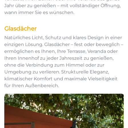
Jahr über zu genießen – mit vollständiger Öffnung,
wann immer Sie es wünschen.
Glasdächer
Natürliches Licht, Schutz und klares Design in einer
einzigen Lösung. Glasdächer – fest oder beweglich –
ermöglichen es Ihnen, Ihre Terrasse, Veranda oder
Ihren Innenhof zu jeder Jahreszeit zu genießen,
ohne die Verbindung zum Himmel oder zur
Umgebung zu verlieren. Strukturelle Eleganz,
klimatischer Komfort und maximale Vielseitigkeit
für Ihren Außenbereich.