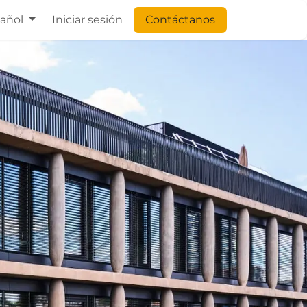
añol
Iniciar sesión
Contáctanos