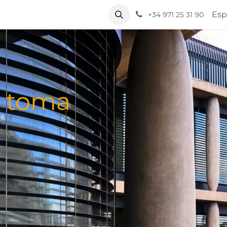
Esp
+34 971 25 31 90
a toma