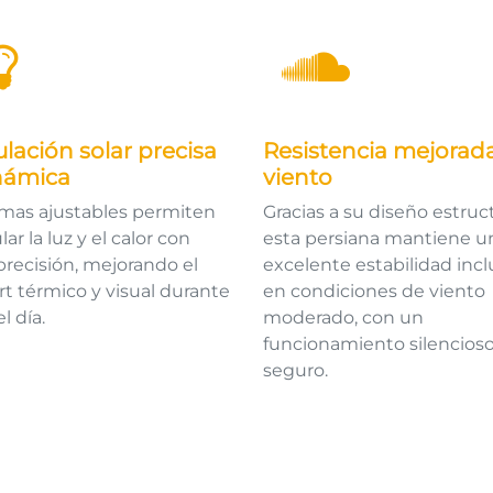
lación solar precisa
Resistencia mejorada
námica
viento
amas ajustables permiten
Gracias a su diseño estruct
r la luz y el calor con
esta persiana mantiene u
 precisión, mejorando el
excelente estabilidad incl
rt térmico y visual durante
en condiciones de viento
l día.
moderado, con un
funcionamiento silencioso
seguro.