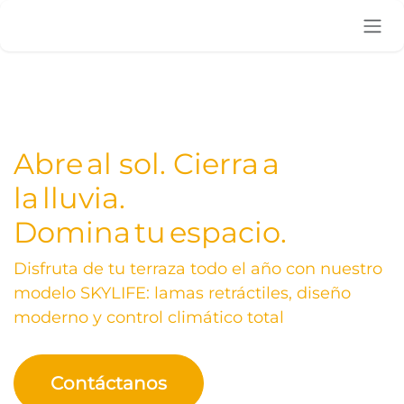
Ir al contenido
Abre al sol. Cierra a
la lluvia.
Domina tu espacio.
Disfruta de tu terraza todo el año con nuestro
modelo SKYLIFE: lamas retráctiles, diseño
moderno y control climático total
Contáctanos